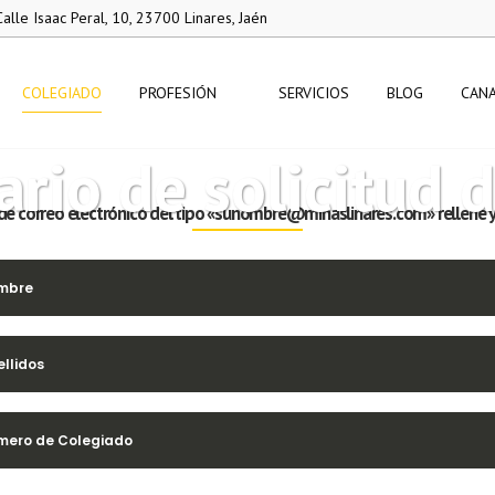
alle Isaac Peral, 10, 23700 Linares, Jaén
COLEGIADO
PROFESIÓN
SERVICIOS
BLOG
CANA
rio de solicitud 
de correo electrónico del tipo
«sunombre@minaslinares.com»
rellene 