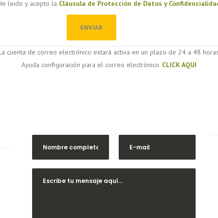
He leido y acepto la
Cláusula de Protección de Datos y Confidencialida
La cuenta de correo electrónico estará activa en un plazo de 24 a 48 horas
Ayuda configuración para el correo electrónico.
CLICK AQUI
Contacta con nosotros
s en
s una
cter
idad
ones