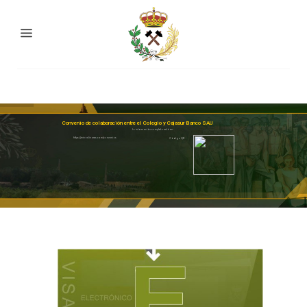
Convenio de colaboración entre el Colegio y Cajasur Banco SAU
La información completa está en:
https://minaslinares.com/convenios
Código QR